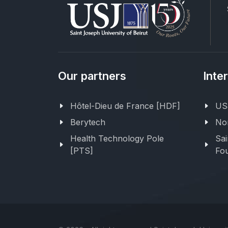
Our partners
Inte
Hôtel-Dieu de France [HDF]
USJ
Berytech
Nor
Health Technology Pole
Sai
[PTS]
Fou