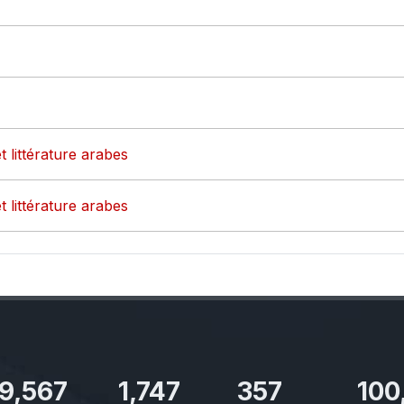
t littérature arabes
t littérature arabes
10,801
1,973
403
100