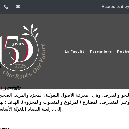
Accredited b
dIn
YouTube
+961 (1) 421 581
issr@usj.edu.lb
La Faculté
Formations
Rech
)
3 crédits
es
واب النحو والصرف، وهي : معرفة الأصول اللغويّـة، المجرّد والمزيد، الصح
 وغير المنصرف، المضارع (المرفوع والمنصوب والمجزوم). الهدف : يهدف 
إلى دراسة القضايا اللغويّة الأساسيّة العائدة لعِلم النحو والصرف.