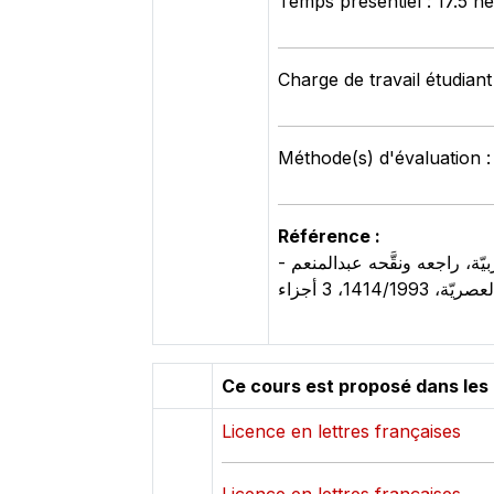
Temps présentiel : 17.5 h
Charge de travail étudiant
Méthode(s) d'évaluation :
Référence :
- حَسَن (عبّاس) ، النحو الوافي، القاهرة، دالر المعارف، 1973-1976. - الغلاييني (مصطفى)، جامع الدروس العربيّة، راجعه ونقَّحه عبدالمنعم
Ce cours est proposé dans les
Licence en lettres françaises