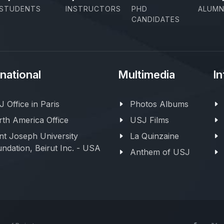
STUDENTS
INSTRUCTORS
PHD
ALUMN
CANDIDATES
rnational
Multimedia
In
 Office in Paris
Photos Albums
th America Office
USJ Films
nt Joseph University
La Quinzaine
ndation, Beirut Inc. - USA
Anthem of USJ