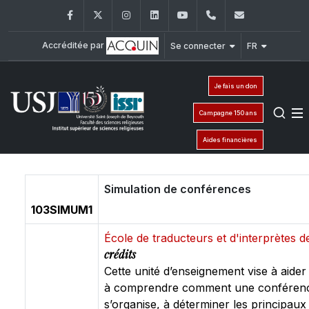
Facebook
Twitter
Instagram
LinkedIn
YouTube
+961 (1) 421 581
issr@usj.e
Accréditée par
Se connecter
FR
Je fais un don
Campagne 150 ans
Aides financières
Simulation de conférences
103SIMUM1
École de traducteurs et d'interprètes 
crédits
Cette unité d’enseignement vise à aider 
à comprendre comment une conféren
s’organise, à déterminer les principaux