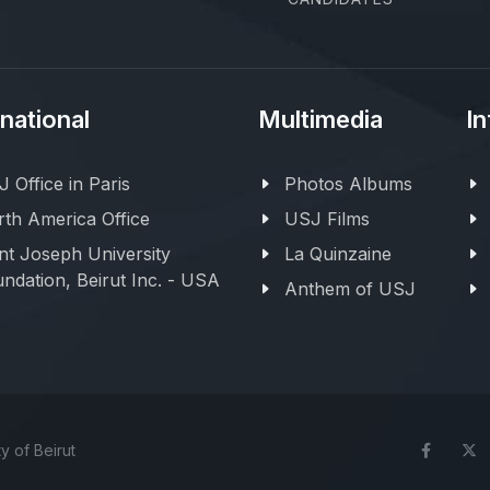
rnational
Multimedia
In
 Office in Paris
Photos Albums
th America Office
USJ Films
nt Joseph University
La Quinzaine
ndation, Beirut Inc. - USA
Anthem of USJ
y of Beirut
Face