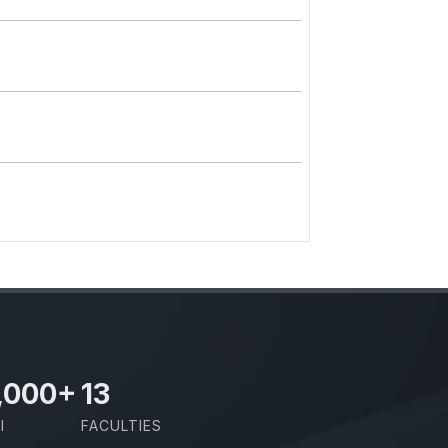
,000
+
13
I
FACULTIES