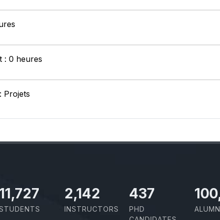
ures
t : 0 heures
: Projets
11,727
2,142
437
100
STUDENTS
INSTRUCTORS
PHD
ALUMN
CANDIDATES