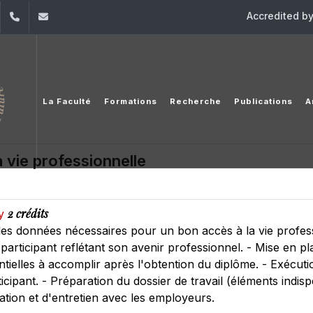
Accredited b
dIn
YouTube
+961 (1) 421 581
issr@usj.edu.lb
La Faculté
Formations
Recherche
Publications
A
a vie professionnelle
2 crédits
py
 les données nécessaires pour un bon accès à la vie profess
articipant reflétant son avenir professionnel. - Mise en pl
ntielles à accomplir après l'obtention du diplôme. - Exécut
ticipant. - Préparation du dossier de travail (éléments ind
ion et d'entretien avec les employeurs.