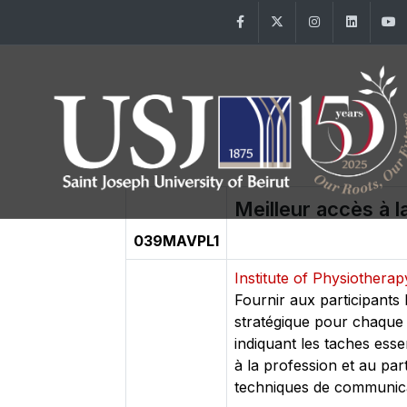
Facebook
Twitter
Instagram
Linke
Meilleur accès à l
039MAVPL1
Institute of Physiothera
Fournir aux participants
stratégique pour chaque p
indiquant les taches esse
à la profession et au par
techniques de communicat