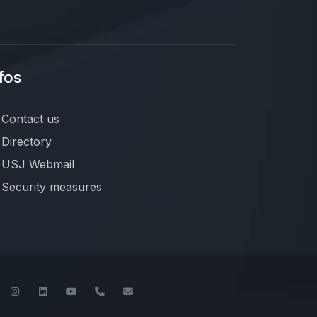
fos
Contact us
Directory
USJ Webmail
Security measures
book
Twitter
Instagram
LinkedIn
YouTube
+961-1-421000
info@usj.edu.lb