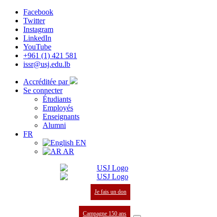
Facebook
Twitter
Instagram
LinkedIn
YouTube
+961 (1) 421 581
issr@usj.edu.lb
Accréditée par
Se connecter
Étudiants
Employés
Enseignants
Alumni
FR
EN
AR
Je fais un don
Campagne 150 ans