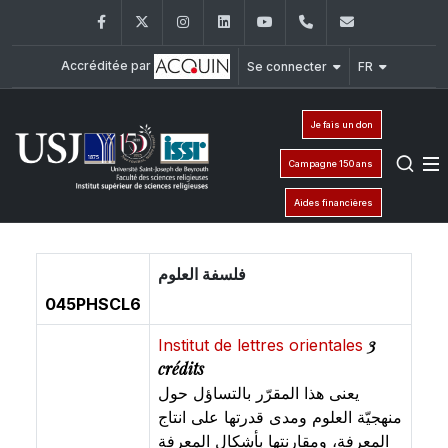
Facebook
Twitter
Instagram
LinkedIn
YouTube
+961 (1) 421 581
issr@usj.e
Accréditée par
Se connecter
FR
Je fais un don
Campagne 150 ans
Aides financières
فلسفة العلوم
045PHSCL6
3
Institut de lettres orientales
crédits
يعنى هذا المقرّر بالتساؤل حول
منهجيّة العلوم ومدى قدرتها على انتاج
المعرفة، ومقارنتها بأشكال المعرفة