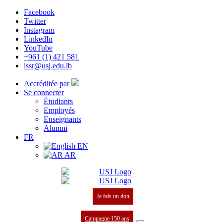
Facebook
Twitter
Instagram
LinkedIn
YouTube
+961 (1) 421 581
issr@usj.edu.lb
Accréditée par
Se connecter
Étudiants
Employés
Enseignants
Alumni
FR
EN
AR
Je fais un don
Campagne 150 ans