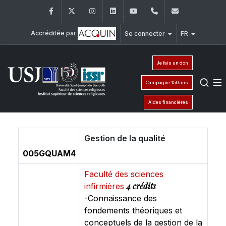
Facebook
Twitter
Instagram
LinkedIn
YouTube
+961 (1) 421 581
issr@usj.e
Accréditée par
Se connecter
FR
Je fais un don
Campagne 150 ans
Aides financières
Gestion de la qualité
005GQUAM4
Faculté des sciences
4 crédits
infirmières
-Connaissance des
fondements théoriques et
conceptuels de la gestion de la