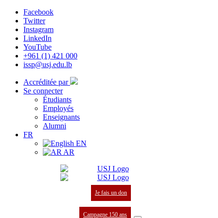
Facebook
Twitter
Instagram
LinkedIn
YouTube
+961 (1) 421 000
issp@usj.edu.lb
Accréditée par
Se connecter
Étudiants
Employés
Enseignants
Alumni
FR
EN
AR
Je fais un don
Campagne 150 ans