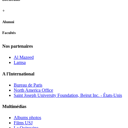
+
Alumni
Facultés
Nos partenaires
Al Mazeed
Lamsa
A l'International
Bureau de Paris
North America Office
Saint Joseph University Foundation, Beirut Inc. - États-Unis
Multimédias
Albums photos
Films USJ
La Quinzaine