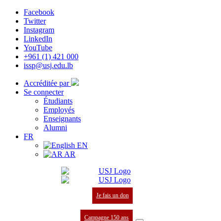
Facebook
Twitter
Instagram
LinkedIn
YouTube
+961 (1) 421 000
issp@usj.edu.lb
Accréditée par
Se connecter
Étudiants
Employés
Enseignants
Alumni
FR
EN
AR
Je fais un don
Campagne 150 ans