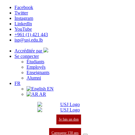
Facebook
Twitter
Instagram
LinkedIn
YouTube
+961 (1) 421 443
isp@usj.edu.lb
Accréditée par
Se connecter
Étudiants
Employés
Enseignants
Alumni
FR
EN
AR
Je fais un don
Campagne 150 ans