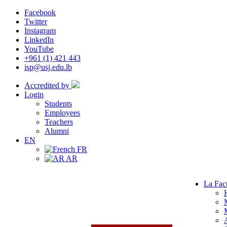
Facebook
Twitter
Instagram
LinkedIn
YouTube
+961 (1) 421 443
isp@usj.edu.lb
Accredited by
Login
Students
Employees
Teachers
Alumni
EN
FR
AR
La Fac