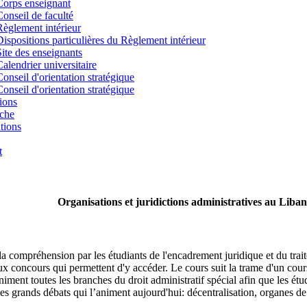
Corps enseignant
Conseil de faculté
Règlement intérieur
Dispositions particulières du Règlement intérieur
Site des enseignants
Calendrier universitaire
Conseil d'orientation stratégique
Conseil d'orientation stratégique
ions
che
tions
t
Organisations et juridictions administratives au Liban
la compréhension par les étudiants de l'encadrement juridique et du trait
ux concours qui permettent d'y accéder. Le cours suit la trame d'un cour
ment toutes les branches du droit administratif spécial afin que les étu
les grands débats qui l’animent aujourd'hui: décentralisation, organes de t