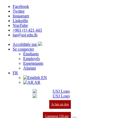
Facebook
Twitter
Instagram
LinkedIn
YouTube
+961 (1) 421 443
isp@usj.edu.lb
Accréditée par
Se connecter
Étudiants
Employés
Enseignants
Alumni
FR
EN
AR
Je fais un don
Campagne 150 ans