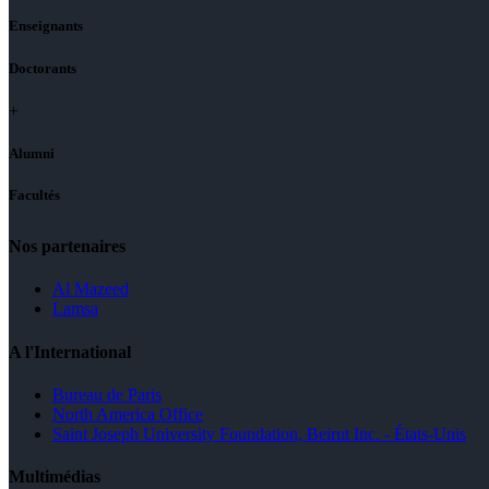
Enseignants
Doctorants
+
Alumni
Facultés
Nos partenaires
Al Mazeed
Lamsa
A l'International
Bureau de Paris
North America Office
Saint Joseph University Foundation, Beirut Inc. - États-Unis
Multimédias