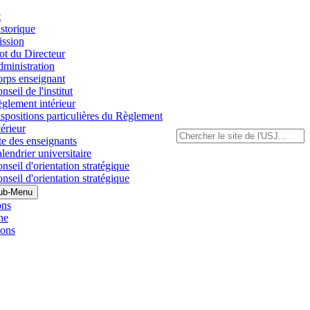
t
storique
ssion
t du Directeur
ministration
rps enseignant
nseil de l'institut
glement intérieur
spositions particulières du Règlement
térieur
te des enseignants
lendrier universitaire
nseil d'orientation stratégique
nseil d'orientation stratégique
ub-Menu
ons
he
ions