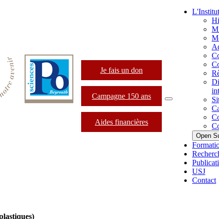
L'Institu
Hi
Mi
Mo
Ad
Co
Co
Je fais un don
Rè
Di
in
Campagne 150 ans
Si
Ca
Co
Aides financières
Co
Open S
Formati
Recherc
Publicat
USJ
Contact
plastiques)