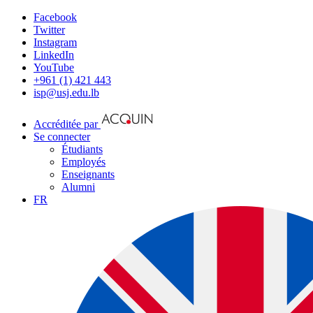
Facebook
Twitter
Instagram
LinkedIn
YouTube
+961 (1) 421 443
isp@usj.edu.lb
Accréditée par
Se connecter
Étudiants
Employés
Enseignants
Alumni
FR