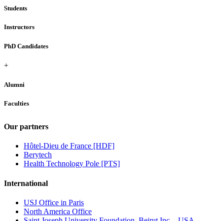
Students
Instructors
PhD Candidates
+
Alumni
Faculties
Our partners
Hôtel-Dieu de France [HDF]
Berytech
Health Technology Pole [PTS]
International
USJ Office in Paris
North America Office
Saint Joseph University Foundation, Beirut Inc. - USA