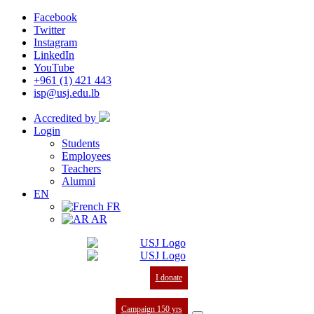
Facebook
Twitter
Instagram
LinkedIn
YouTube
+961 (1) 421 443
isp@usj.edu.lb
Accredited by
Login
Students
Employees
Teachers
Alumni
EN
FR
AR
I donate
Campaign 150 yrs