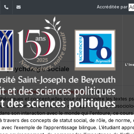
Accréditée par
dIn
YouTube
+961 (1) 421 443
isp@usj.edu.lb
L'Ins
la psychologie sociale
3 crédits
s sciences humaines Ramez G. Chagoury
 théoriques et conceptuelles pour comprendre les textes p
 une définition différentielle de l'approche psychosociolo
ns son interaction avec le monde qui l'entoure, ce cours fai
à travers des concepts de statut social, de rôle, de norme, 
ion avec l’exemple de l’apprentissage bilingue. L’étudiant appr