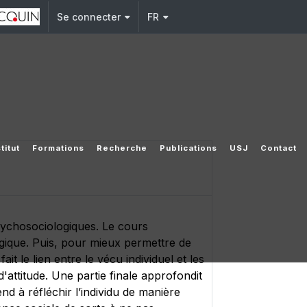
Se connecter
FR
titut
Formations
Recherche
Publications
USJ
Contact
sychosociologiques. Le cours
gique. Puis, pour mieux permettre de
t le lien entre le vécu individuel et les
d'attitude. Une partie finale approfondit
end à réfléchir l’individu de manière