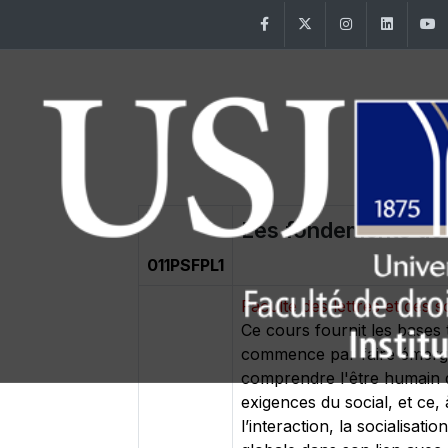
Facebook
Twitter
Instagram
Linke
Les fondements de 
011PSFPL1
Faculté des lettres et de
Ce cours fournit les bases
commence par faire émerger
comprendre l'être humain da
exigences du social, et ce, 
l’interaction, la socialisat