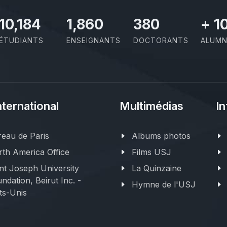
11,727
2,142
437
+
1
ÉTUDIANTS
ENSEIGNANTS
DOCTORANTS
ALUMN
nternational
Multimédias
In
eau de Paris
Albums photos
th America Office
Films USJ
nt Joseph University
La Quinzaine
ndation, Beirut Inc. -
Hymne de l'USJ
ts-Unis