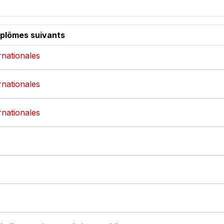
iplômes suivants
ernationales
ernationales
ernationales