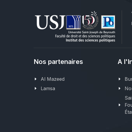
Nos partenaires
A l'I
Al Mazeed
Bur
Lamsa
Nor
Sai
Fou
Éta