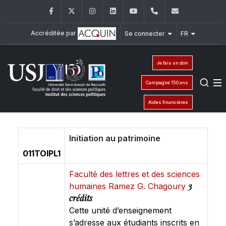
Facebook
Twitter
Instagram
LinkedIn
YouTube
+961 (1) 421 443
isp@usj.ed
Accréditée par
Se connecter
FR
Je fais un don
Campagne 150 ans
Aides financières
Initiation au patrimoine
011TOIPL1
Faculté des lettres et des sciences
3
humaines Ramez G. Chagoury
crédits
Cette unité d’enseignement
s’adresse aux étudiants inscrits en