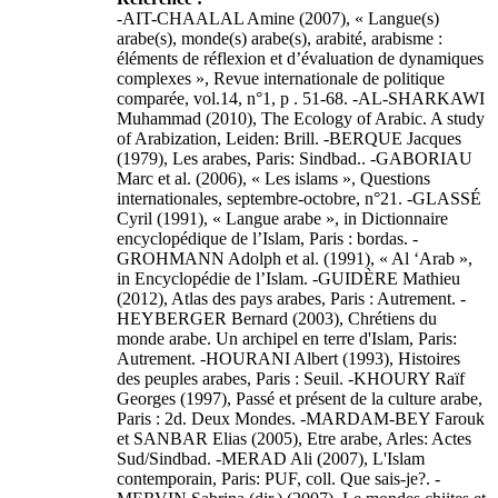
-AIT-CHAALAL Amine (2007), « Langue(s)
arabe(s), monde(s) arabe(s), arabité, arabisme :
éléments de réflexion et d’évaluation de dynamiques
complexes », Revue internationale de politique
comparée, vol.14, n°1, p . 51-68. -AL-SHARKAWI
Muhammad (2010), The Ecology of Arabic. A study
of Arabization, Leiden: Brill. -BERQUE Jacques
(1979), Les arabes, Paris: Sindbad.. -GABORIAU
Marc et al. (2006), « Les islams », Questions
internationales, septembre-octobre, n°21. -GLASSÉ
Cyril (1991), « Langue arabe », in Dictionnaire
encyclopédique de l’Islam, Paris : bordas. -
GROHMANN Adolph et al. (1991), « Al ‘Arab »,
in Encyclopédie de l’Islam. -GUIDÈRE Mathieu
(2012), Atlas des pays arabes, Paris : Autrement. -
HEYBERGER Bernard (2003), Chrétiens du
monde arabe. Un archipel en terre d'Islam, Paris:
Autrement. -HOURANI Albert (1993), Histoires
des peuples arabes, Paris : Seuil. -KHOURY Raïf
Georges (1997), Passé et présent de la culture arabe,
Paris : 2d. Deux Mondes. -MARDAM-BEY Farouk
et SANBAR Elias (2005), Etre arabe, Arles: Actes
Sud/Sindbad. -MERAD Ali (2007), L'Islam
contemporain, Paris: PUF, coll. Que sais-je?. -