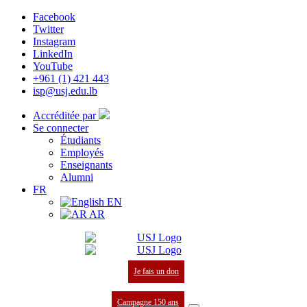
Facebook
Twitter
Instagram
LinkedIn
YouTube
+961 (1) 421 443
isp@usj.edu.lb
Accréditée par
Se connecter
Étudiants
Employés
Enseignants
Alumni
FR
EN
AR
Je fais un don
Campagne 150 ans