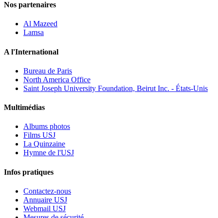
Nos partenaires
Al Mazeed
Lamsa
A l'International
Bureau de Paris
North America Office
Saint Joseph University Foundation, Beirut Inc. - États-Unis
Multimédias
Albums photos
Films USJ
La Quinzaine
Hymne de l'USJ
Infos pratiques
Contactez-nous
Annuaire USJ
Webmail USJ
Mesures de sécurité