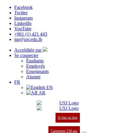
Facebook
Twitter
Instagram
LinkedIn
YouTube
+961 (1) 421 443
isp@usj.edu.lb
Accréditée par
Se connecter
Étudiants
Employés
Enseignants
Alumni
FR
EN
AR
Je fais un don
Campagne 150 ans