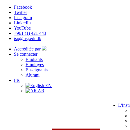
Facebook
Twitter
Instagram
LinkedIn
YouTube
+961 (1) 421 443
isp@usj.edu.lb
Accréditée par
Se connecter
Étudiants
Employés
Enseignants
Alumni
FR
EN
AR
L'Insti