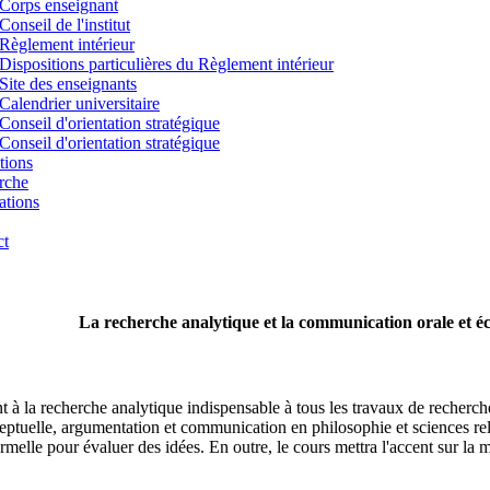
Corps enseignant
Conseil de l'institut
Règlement intérieur
Dispositions particulières du Règlement intérieur
Site des enseignants
Calendrier universitaire
Conseil d'orientation stratégique
Conseil d'orientation stratégique
tions
rche
ations
ct
La recherche analytique et la communication orale et éc
 à la recherche analytique indispensable à tous les travaux de recherche 
tuelle, argumentation et communication en philosophie et sciences reli
 formelle pour évaluer des idées. En outre, le cours mettra l'accent sur l