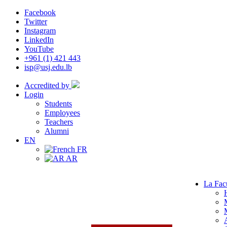
Facebook
Twitter
Instagram
LinkedIn
YouTube
+961 (1) 421 443
isp@usj.edu.lb
Accredited by
Login
Students
Employees
Teachers
Alumni
EN
FR
AR
La Fac