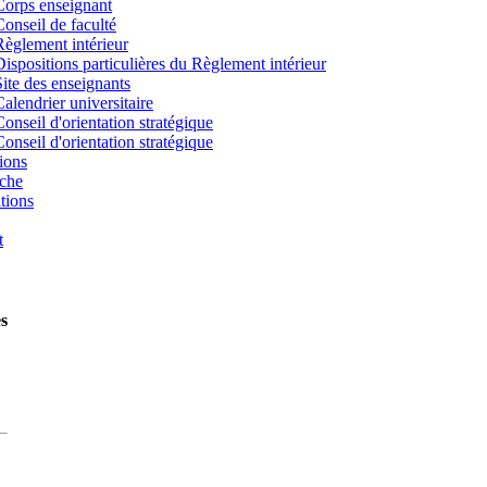
Corps enseignant
Conseil de faculté
Règlement intérieur
Dispositions particulières du Règlement intérieur
Site des enseignants
Calendrier universitaire
Conseil d'orientation stratégique
Conseil d'orientation stratégique
ions
che
tions
t
es