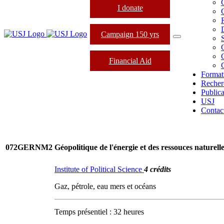
I donate
Campaign 150 yrs
Financial Aid
Format
Recher
Publica
USJ
Contac
072GERNM2
Géopolitique de l'énergie et des ressouces naturell
Institute of Political Science
4 crédits
Gaz, pétrole, eau mers et océans
Temps présentiel : 32 heures