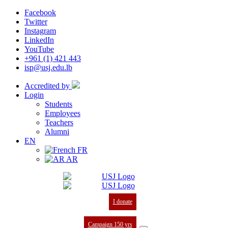
Facebook
Twitter
Instagram
LinkedIn
YouTube
+961 (1) 421 443
isp@usj.edu.lb
Accredited by
Login
Students
Employees
Teachers
Alumni
EN
FR
AR
I donate
Campaign 150 yrs