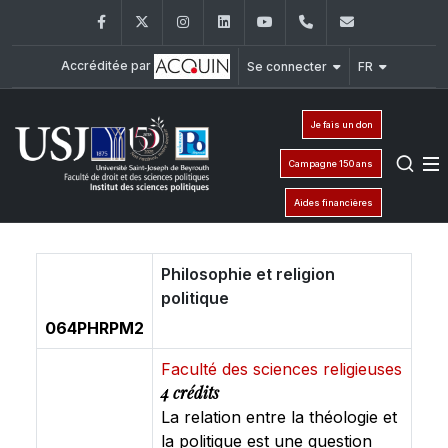
Facebook
Twitter
Instagram
LinkedIn
YouTube
+961 (1) 421 443
isp@usj.ed
Accréditée par
Se connecter
FR
Je fais un don
Campagne 150 ans
Aides financières
Philosophie et religion
politique
064PHRPM2
Faculté des sciences religieuses
4 crédits
La relation entre la théologie et
la politique est une question