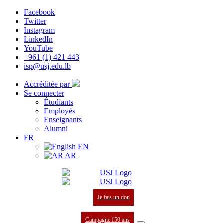
Facebook
Twitter
Instagram
LinkedIn
YouTube
+961 (1) 421 443
isp@usj.edu.lb
Accréditée par
Se connecter
Étudiants
Employés
Enseignants
Alumni
FR
EN
AR
Je fais un don
Campagne 150 ans