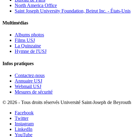
North America Office
Saint Joseph University Foundation, Beirut Inc. - États-Unis
Multimédias
Albums photos
Films USJ
La Quinzaine
Hymne de l'USJ
Infos pratiques
Contactez-nous
Annuaire USJ
Webmail USJ
Mesures de sécurité
©
2026 - Tous droits réservés Université Saint-Joseph de Beyrouth
Facebook
Twitter
Instagram
LinkedIn
YouTube