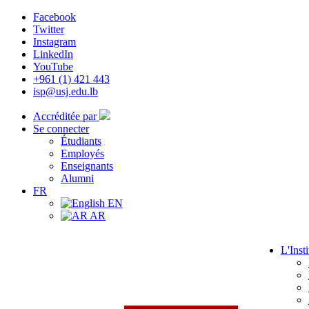
Facebook
Twitter
Instagram
LinkedIn
YouTube
+961 (1) 421 443
isp@usj.edu.lb
Accréditée par
Se connecter
Étudiants
Employés
Enseignants
Alumni
FR
EN
AR
L'Insti