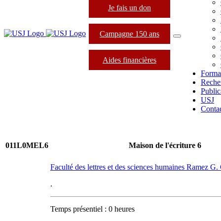
Je fais un don
Campagne 150 ans
Aides financières
Forma
Reche
Public
USJ
Conta
011L0MEL6
Maison de l'écriture 6
Faculté des lettres et des sciences humaines Ramez G
.
Temps présentiel : 0 heures