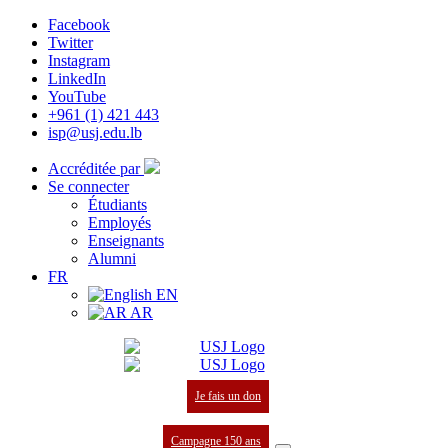
Facebook
Twitter
Instagram
LinkedIn
YouTube
+961 (1) 421 443
isp@usj.edu.lb
Accréditée par
Se connecter
Étudiants
Employés
Enseignants
Alumni
FR
EN
AR
Je fais un don
Campagne 150 ans