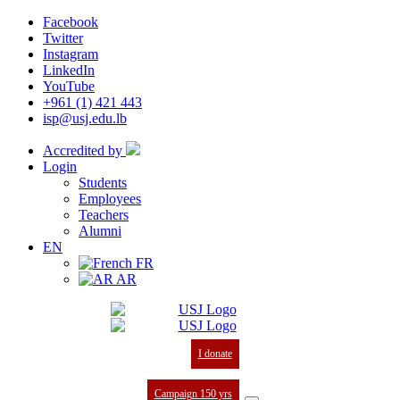
Facebook
Twitter
Instagram
LinkedIn
YouTube
+961 (1) 421 443
isp@usj.edu.lb
Accredited by
Login
Students
Employees
Teachers
Alumni
EN
FR
AR
I donate
Campaign 150 yrs