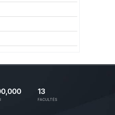
00,000
13
I
FACULTÉS