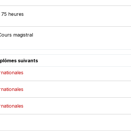
: 75 heures
Cours magistral
iplômes suivants
ernationales
ernationales
ernationales