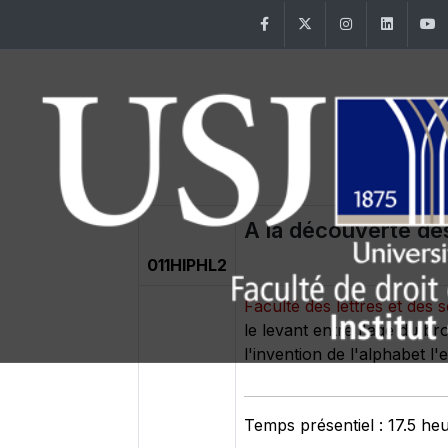
Facebook
Twitter
Instagram
Linke
A la découverte de
011HIPHL2
Faculté des lettres et de
le levant entre l'age du br
l'invention de l'alphabet l
Temps présentiel : 17.5 he