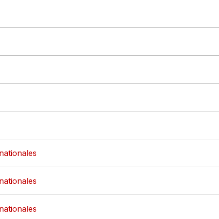
rnationales
rnationales
rnationales