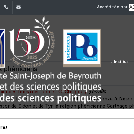
Accréditée par
dIn
YouTube
+961 (1) 421 443
isp@usj.edu.lb
L'Institut
s phéniciens
3 crédits
s sciences humaines Ramez G. Chagoury
onze et l'age du fer. le passage de l'age du bronze à l'age
'essor de Sidon et de Tyr la religion phénicienne Carthage 
ures