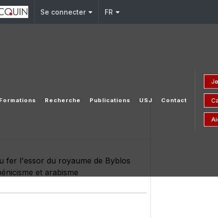
Se connecter
FR
Je
C
Formations
Recherche
Publications
USJ
Contact
Ai
 du fer l'essor du royaume de Byblos
phénicisme et arabisme