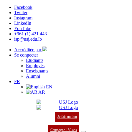
Facebook
Twitter
Instagram
LinkedIn
YouTube
+961 (1) 421 443
isp@usj.edu.lb
Accréditée par
Se connecter
Étudiants
Employés
Enseignants
Alumni
FR
EN
AR
Je fais un don
Campagne 150 ans