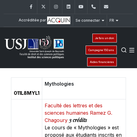
Facebook
Twitter
Instagram
LinkedIn
YouTube
+961 (1) 421 443
isp@usj.ed
Accréditée par
Se connecter
FR
Je fais un don
Campagne 150 ans
Aides financières
Mythologies
011L8MYL1
Faculté des lettres et des
sciences humaines Ramez G.
3 crédits
Chagoury
Le cours de « Mythologies » est
proposé aux étudiants inscrits en