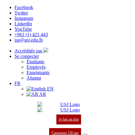
Facebook
Twitter
Instagram
LinkedIn
YouTube
+961 (1) 421 443
isp@usj.edu.lb
Accréditée par
Se connecter
Étudiants
Employés
Enseignants
Alumni
FR
EN
AR
Je fais un don
Campagne 150 ans