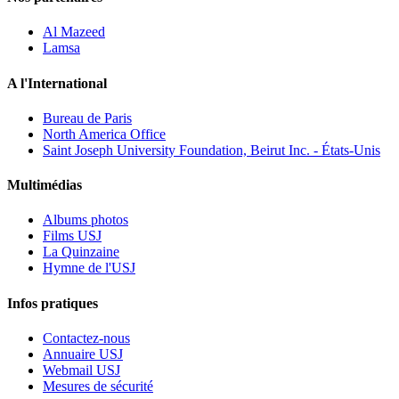
Al Mazeed
Lamsa
A l'International
Bureau de Paris
North America Office
Saint Joseph University Foundation, Beirut Inc. - États-Unis
Multimédias
Albums photos
Films USJ
La Quinzaine
Hymne de l'USJ
Infos pratiques
Contactez-nous
Annuaire USJ
Webmail USJ
Mesures de sécurité