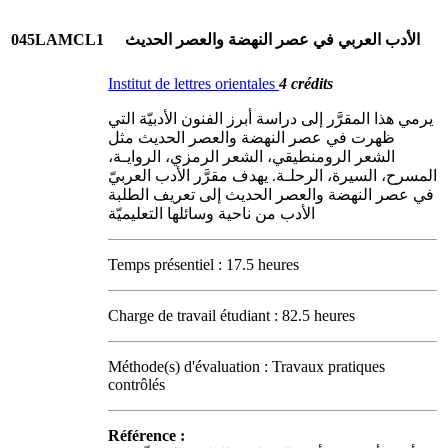
045LAMCL1
الأدب العربي في عصر النهضة والعصر الحديث
Institut de lettres orientales
4 crédits
يرمي هذا المقرَّر إلى دراسة أبرز الفنون الأدبيّة التي
ظهرت في عصر النهضة والعصر الحديث مثل
الشعر الرومنطيقي، الشعر الرمزي، الروايـة،
المسرح، السيرة، الرحلـة. يهدف مقرَّر الأدب العربيّ
في عصر النهضة والعصر الحديث إلى تعريف الطلبة
الأدب من ناحية وسائلها التعليميّة
Temps présentiel : 17.5 heures
Charge de travail étudiant : 82.5 heures
Méthode(s) d'évaluation : Travaux pratiques
contrôlés
Référence :