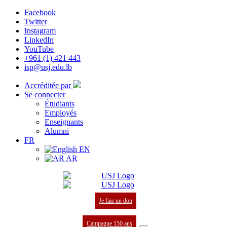
Facebook
Twitter
Instagram
LinkedIn
YouTube
+961 (1) 421 443
isp@usj.edu.lb
Accréditée par
Se connecter
Étudiants
Employés
Enseignants
Alumni
FR
EN
AR
Je fais un don
Campagne 150 ans