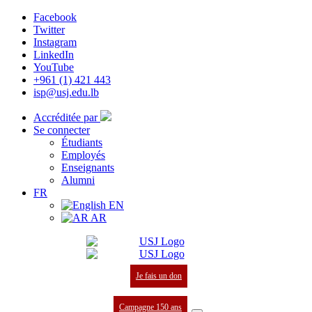
Facebook
Twitter
Instagram
LinkedIn
YouTube
+961 (1) 421 443
isp@usj.edu.lb
Accréditée par
Se connecter
Étudiants
Employés
Enseignants
Alumni
FR
EN
AR
Je fais un don
Campagne 150 ans