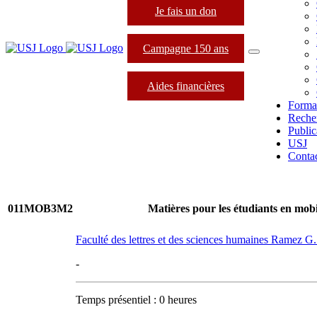
Je fais un don
Campagne 150 ans
Aides financières
Forma
Reche
Public
USJ
Conta
011MOB3M2
Matières pour les étudiants en mobi
Faculté des lettres et des sciences humaines Ramez 
-
Temps présentiel : 0 heures