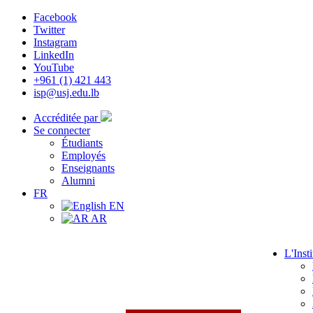
Facebook
Twitter
Instagram
LinkedIn
YouTube
+961 (1) 421 443
isp@usj.edu.lb
Accréditée par
Se connecter
Étudiants
Employés
Enseignants
Alumni
FR
EN
AR
L'Insti