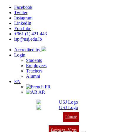
Facebook
Twitter
Instagram
LinkedIn
YouTube
+961 (1) 421 443
isp@usj.edu.lb
Accredited by
Login
Students
Employees
Teachers
Alumni
EN
FR
AR
I donate
Campaign 150 yrs