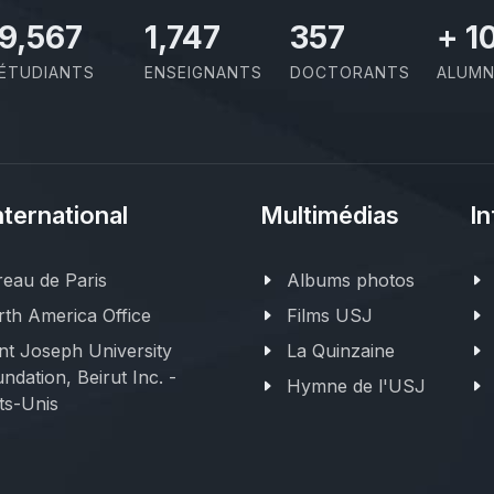
11,110
2,029
414
+
1
ÉTUDIANTS
ENSEIGNANTS
DOCTORANTS
ALUMN
nternational
Multimédias
In
eau de Paris
Albums photos
th America Office
Films USJ
nt Joseph University
La Quinzaine
ndation, Beirut Inc. -
Hymne de l'USJ
ts-Unis