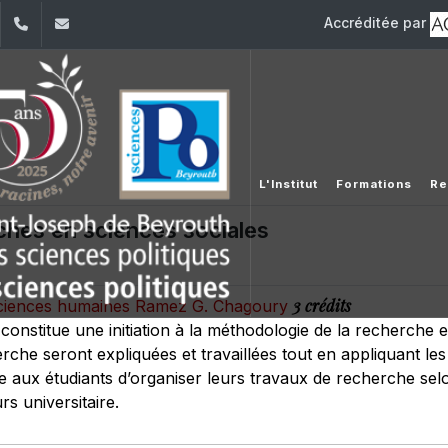
Accréditée par
dIn
YouTube
+961 (1) 421 443
isp@usj.edu.lb
L'Institut
Formations
Re
hes en sciences sociales
3 crédits
s sciences humaines Ramez G. Chagoury
 constitue une initiation à la méthodologie de la recherche
rche seront expliquées et travaillées tout en appliquant le
re aux étudiants d’organiser leurs travaux de recherche se
rs universitaire.