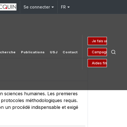
Se connecter
FR
Je fais un don
Campagne 150 ans
cherche
Publications
USJ
Contact
Aides financières
 en sciences humaines. Les premieres
s protocoles méthodologiques requis.
lon un procédé indispensable et exigé