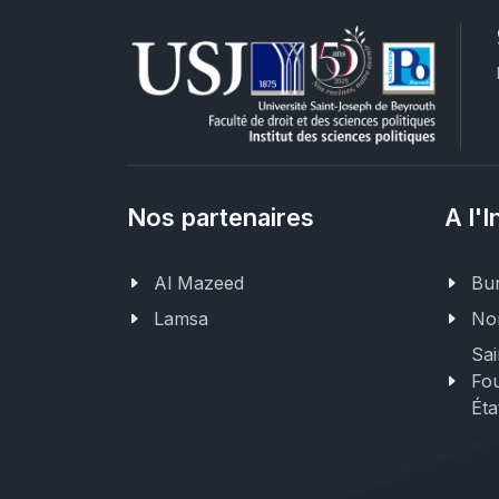
Nos partenaires
A l'I
Al Mazeed
Bur
Lamsa
Nor
Sai
Fou
Éta