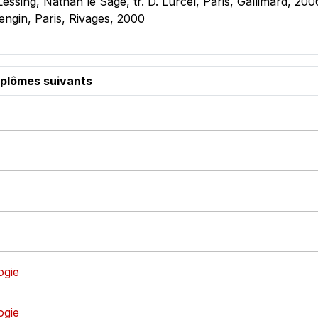
essing, Nathan le Sage, tr. D. Lurcel, Paris, Gallimard, 2
Mengin, Paris, Rivages, 2000
iplômes suivants
ogie
ogie