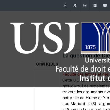
Facebook
Twitter
Instagram
Linke
La question de Di
011PHQDL6
Faculté des lettres et d
Cette UE vise à faire déc
nos jours. Les problématiqu
travers les arguments ava
naturelle de Hume et Y a
Luc Marion) et (3) l’argu
le Sage de Lessing et La