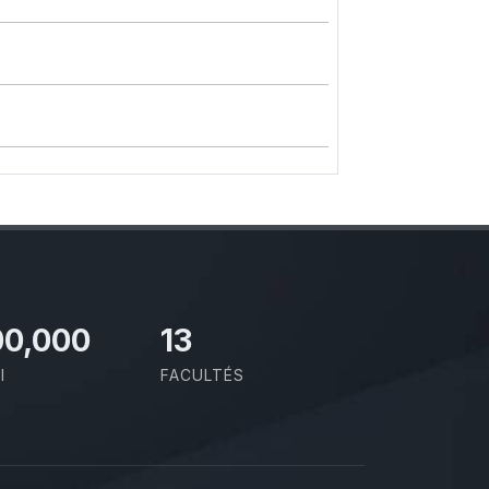
00,000
13
I
FACULTÉS