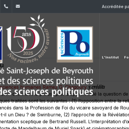
dIn
YouTube
+961 (1) 421 443
isp@usj.edu.lb
Accréditée p
L'Institut
Fo
eu
3 crédits
es sciences humaines Ramez G. Chagoury
ouvrir comment la philosophie a appréhendé la question de D
es traitées sont les suivantes : (1) l’opposition entre la reli
ncés dans la Profession de Foi du vicaire savoyard de Rous
-t-il un Dieu ? de Swinburne, (2) l’approche de la Révéla
mentation sceptique de Bertrand Russell. L’interprétation d
 Porte de Mandelbaum de Muriel Spark) et cinématographiq