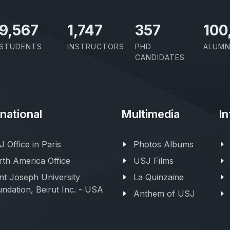
11,110
2,029
414
100
STUDENTS
INSTRUCTORS
PHD
ALUMN
CANDIDATES
rnational
Multimedia
In
 Office in Paris
Photos Albums
th America Office
USJ Films
nt Joseph University
La Quinzaine
ndation, Beirut Inc. - USA
Anthem of USJ