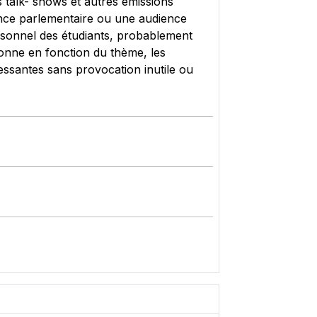
s talk- shows et autres émissions
éance parlementaire ou une audience
personnel des étudiants, probablement
rsonne en fonction du thème, les
éressantes sans provocation inutile ou