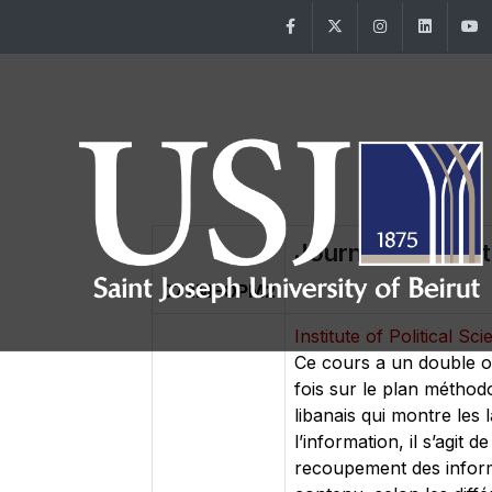
Facebook
Twitter
Instagram
Linke
Journalisme polit
072MEOPM2
Institute of Political Sc
Ce cours a un double obj
fois sur le plan méthod
libanais qui montre les
l’information, il s’agit 
recoupement des informa