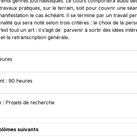
érents genres journalistiques. Le cours comportera aussi de
s travaux pratiques, sur le terrain, soit pour couvrir une s
manifestation le cas échéant. Il se termine par un travail 
nalité qui sera noté selon trois critères : le choix de la pe
est tout un art : il s’agit de parvenir à sortir des idées int
t la retranscription générale.
heures
ant : 90 heures
 : Projets de recherche
iplômes suivants