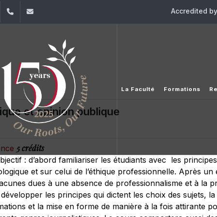
Accredited b
dIn
YouTube
+961 (1) 421 443
isp@usj.edu.lb
La Faculté
Formations
R
ique et opinion publique
5 crédits
ience
ectif : d’abord familiariser les étudiants avec les principes
ologique et sur celui de l’éthique professionnelle. Après un
 lacunes dues à une absence de professionnalisme et à la pr
de développer les principes qui dictent les choix des sujets, 
tions et la mise en forme de manière à la fois attirante po