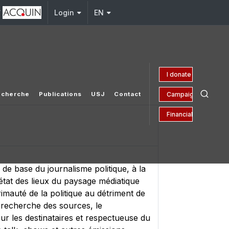
y
Login
EN
I donate
Campaign 150 yrs
echerche
Publications
USJ
Contact
Financial Aid
 de base du journalisme politique, à la
 état des lieux du paysage médiatique
imauté de la politique au détriment de
la recherche des sources, le
ur les destinataires et respectueuse du