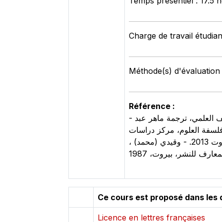
Temps présentiel : 17.5 
Charge de travail étudian
Méthode(s) d'évaluation 
Référence :
- باشلار (غاستون) ، الفكر العلمي الجديد، ترجمة عادل العوا، الأنيس، الجزائر، 1990. - بوبر (كارل) ، منطق الكشف العلمي، ترجمة ماهر عبد
الجابري (محمّد عابد) ، مدخل الى فلسفة العلوم، مركز دراسات
الوحدة العربيّة، ط.6، بيروت، 2006 لقهوجي (طوني)، الأخرس (طلعت)، مباحث في الإبستيمولوجيا، دار الجيل، بيروت 2013. - وقيدي (محمد) ،
Ce cours est proposé dans les 
Licence en lettres françaises