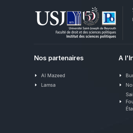
Nos partenaires
A l'I
Al Mazeed
Bur
Lamsa
Nor
Sai
Fou
Éta