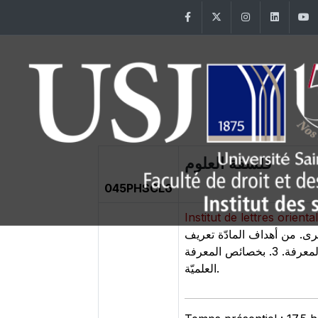
Facebook
Twitter
Instagram
Linke
فلسفة العلوم
045PHSCL6
Institut de lettres orient
خرى. من أهداف المادّة تعريف
الطلاّب 1. بمجال فلسفيّ معاصر (الإبستيمولوجيا أو فلسفة العلوم). 2. بمنهجيّة العلوم ومدى قدرتها على إنتاج المعرفة. 3. بخصائص المعرفة
العلميّة.