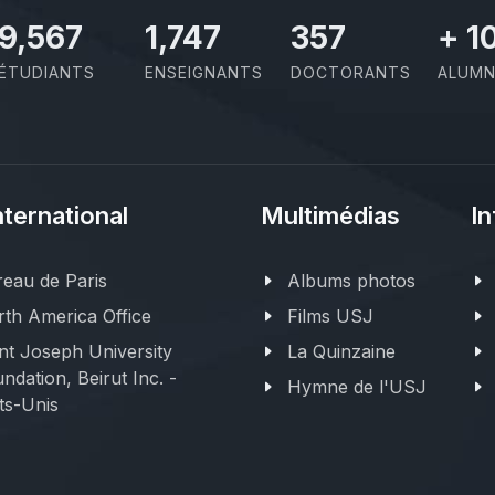
11,110
2,029
414
+
1
ÉTUDIANTS
ENSEIGNANTS
DOCTORANTS
ALUMN
nternational
Multimédias
In
eau de Paris
Albums photos
th America Office
Films USJ
nt Joseph University
La Quinzaine
ndation, Beirut Inc. -
Hymne de l'USJ
ts-Unis