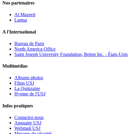
Nos partenaires
Al Mazeed
Lamsa
A l'International
Bureau de Paris
North America Office
Saint Joseph University Foundation, Beirut Inc. - États-Unis
Multimédias
Albums photos
Films USJ
La Quinzaine
Hymne de l'USJ
Infos pratiques
Contactez-nous
Annuaire USJ
Webmail USJ
Mesures de sécurité