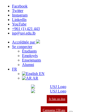
Facebook
Twitter
Instagram
LinkedIn
YouTube
+961 (1) 421 443
isp@usj.edu.lb
Accréditée par
Se connecter
Étudiants
Employés
Enseignants
Alumni
FR
EN
AR
Je fais un don
Campagne 150 ans