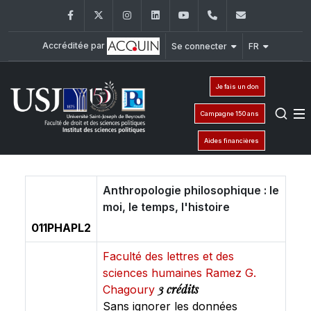
Facebook
Twitter
Instagram
LinkedIn
YouTube
+961 (1) 421 443
isp@usj.ed
Accréditée par
Se connecter
FR
Je fais un don
Campagne 150 ans
Aides financières
Anthropologie philosophique : le
moi, le temps, l'histoire
011PHAPL2
Faculté des lettres et des
sciences humaines Ramez G.
3 crédits
Chagoury
Sans ignorer les données