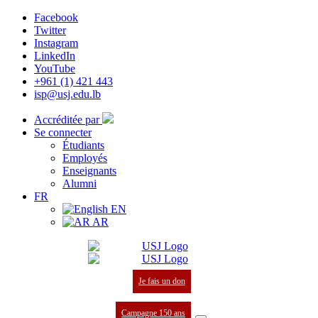
Facebook
Twitter
Instagram
LinkedIn
YouTube
+961 (1) 421 443
isp@usj.edu.lb
Accréditée par
Se connecter
Étudiants
Employés
Enseignants
Alumni
FR
EN
AR
Je fais un don
Campagne 150 ans