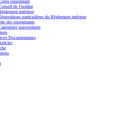
Corps enseignant
onseil de l'institut
Règlement intérieur
Dispositions particulières du Règlement intérieur
Site des enseignants
Calendrier universitaire
ions
rces Documentaires
Articles
che
tions
t