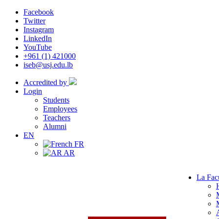
Facebook
Twitter
Instagram
LinkedIn
YouTube
+961 (1) 421000
iseb@usj.edu.lb
Accredited by
Login
Students
Employees
Teachers
Alumni
EN
FR
AR
La Fac