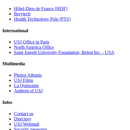
Hôtel-Dieu de France [HDF]
Berytech
Health Technology Pole [PTS]
International
USJ Office in Paris
North America Office
Saint Joseph University Foundation, Beirut Inc. - USA
Multimedia
Photos Albums
USJ Films
La Quinzaine
Anthem of USJ
Infos
Contact us
Directory
USJ Webmail
Security measures