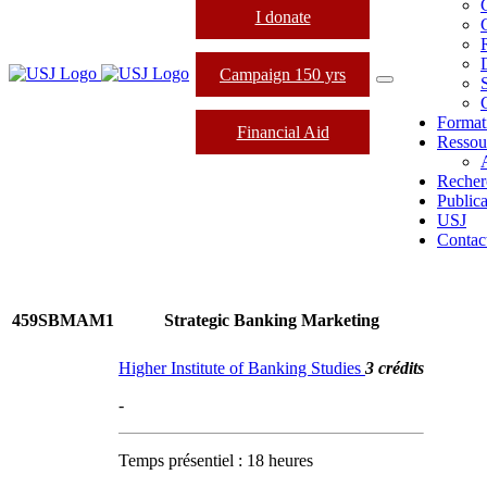
I donate
C
Campaign 150 yrs
Format
Financial Aid
Ressou
Recher
Publica
USJ
Contac
459SBMAM1
Strategic Banking Marketing
Higher Institute of Banking Studies
3 crédits
-
Temps présentiel : 18 heures