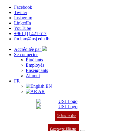
Facebook
Twitter
Instagram
LinkedIn
YouTube
+961 (1) 421 617
fm.ipm@usj.edu.lb
Accréditée par
Se connecter
Étudiants
Employés
Enseignants
Alumni
FR
EN
AR
Je fais un don
Campagne 150 ans