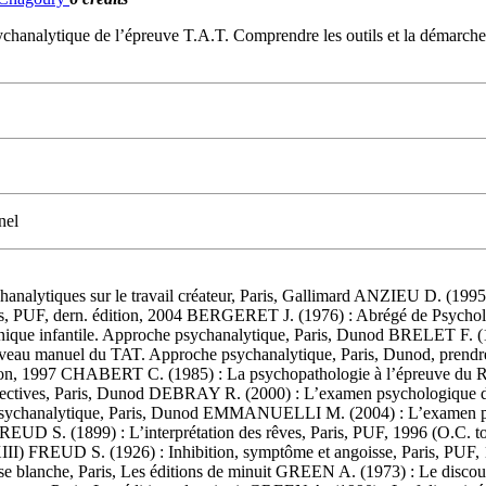
 psychanalytique de l’épreuve T.A.T. Comprendre les outils et la démarch
nel
hanalytiques sur le travail créateur, Paris, Gallimard ANZIEU D. (19
 PUF, dern. édition, 2004 BERGERET J. (1976) : Abrégé de Psychologi
ue infantile. Approche psychanalytique, Paris, Dunod BRELET F. (198
nuel du TAT. Approche psychanalytique, Paris, Dunod, prendre l
ition, 1997 CHABERT C. (1985) : La psychopathologie à l’épreuve du R
ojectives, Paris, Dunod DEBRAY R. (2000) : L’examen psychologi
he psychanalytique, Paris, Dunod EMMANUELLI M. (2004) : L’examen p
FREUD S. (1899) : L’interprétation des rêves, Paris, PUF, 1996 (O.C. t
 XIII) FREUD S. (1926) : Inhibition, symptôme et angoisse, Paris,
ose blanche, Paris, Les éditions de minuit GREEN A. (1973) : Le discour