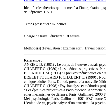
Identifier les théories qui ont mené à l’interprétation
de l’épreuve T.A.T.
Temps présentiel : 42 heures
Charge de travail étudiant : 18 heures
Méthode(s) d'évaluation : Examen écrit, Travail person
Référence :
ANZIEU D. (1981) : Le corps de l’œuvre : essais psyc
CHABERT C. (1980) : Les méthodes projectives, Paris,
BOEKHOLT M. (1993) : Epreuves thématiques en cliniq
BRELET-FOULARD F, CHABERT C. (1990) : Nouveau ma
clinique adulte, Paris, Dunod, prendre la nouvelle éd
CHABERT C. (1998) : Psychanalyse et méthodes pr
: Les épreuves projectives à l’adolescence. Approc
et les mécanismes de défense, Paris, Gallimard, 2000 
Métapsychologie, Paris, Gallimard, 1991 (O.C. tome
L’enfant de ça, psychanalyse d’un entretien : la psych