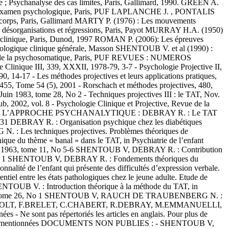
e ; Psychanalyse des cas limites, Paris, Gallimard, 1990. GREEN A.
de l’examen psychologique, Paris, PUF LAPLANCHE J. , PONTALIS
u corps, Paris, Gallimard MARTY P. (1976) : Les mouvements
; désorganisations et régressions, Paris, Payot MURRAY H.A. (1950)
ie clinique, Paris, Dunod, 1997 ROMAN P. (2006): Les épreuves
ologique clinique générale, Masson SHENTOUB V. et al (1990) :
ues de la psychosomatique, Paris, PUF REVUES : NUMEROS
Clinique III, 339, XXXII, 1978-79, 3-7 - Psychologie Projective II,
 14-17 - Les méthodes projectives et leurs applications pratiques,
455, Tome 54 (5), 2001 - Rorschach et méthodes projectives, 480,
Juin 1983, tome 28, No 2 - Techniques projectives III : le TAT, Nov.
, 2002, vol. 8 - Psychologie Clinique et Projective, Revue de la
TEURS DE L’APPROCHE PSYCHANALYTIQUE : DEBRAY R. : Le TAT
No 31 DEBRAY R. : Organisation psychique chez les diabétiques
 Les techniques projectives. Problèmes théoriques de
ue du thème « banal » dans le TAT, in Psychiatrie de l’enfant
antile 1963, tome 11, No 5-6 SHENTOUB V, DEBRAY R. : Contribution
e 12, No 1 SHENTOUB V, DEBRAY R. : Fondements théoriques du
té de l’enfant qui présente des difficultés d’expression verbale.
l entre les états pathologiques chez le jeune adulte. Etude de
 SHENTOUB V. : Introduction théorique à la méthode du TAT, in
se 1981, tome 26, No 1 SHENTOUB V, RAUCH DE TRAUBENBERG N. :
les ( M.BOEKHOLT, F.BRELET, C.CHABERT, R.DEBRAY, M.EMMANUELLI,
ont pas répertoriés les articles en anglais. Pour plus de
x des revues mentionnées DOCUMENTS NON PUBLIES : - SHENTOUB V,