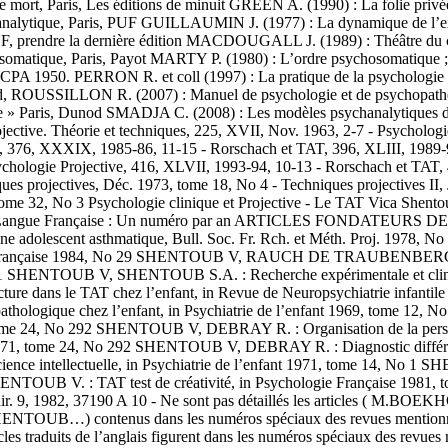
mort, Paris, Les éditions de minuit GREEN A. (1990) : La folie privé
psychanalytique, Paris, PUF GUILLAUMIN J. (1977) : La dynamique 
, PUF, prendre la dernière édition MACDOUGALL J. (1989) : Théâtre d
hosomatique, Paris, Payot MARTY P. (1980) : L’ordre psychosomatique 
r. CPA 1950. PERRON R. et coll (1997) : La pratique de la psycholog
nod, ROUSSILLON R. (2007) : Manuel de psychologie et de psychopath
ique » Paris, Dunod SMADJA C. (2008) : Les modèles psychanalytiq
tive. Théorie et techniques, 225, XVII, Nov. 1963, 2-7 - Psychologie 
 376, XXXIX, 1985-86, 11-15 - Rorschach et TAT, 396, XLIII, 1989-90,
chologie Projective, 416, XLVII, 1993-94, 10-13 - Rorschach et TAT, 
es projectives, Déc. 1973, tome 18, No 4 - Techniques projectives II, 
me 32, No 3 Psychologie clinique et Projective - Le TAT Vica Shentoub
ives de Langue Française : Un numéro par an ARTICLES FONDA
ne adolescent asthmatique, Bull. Soc. Fr. Rch. et Méth. Proj. 1978, 
gie Française 1984, No 29 SHENTOUB V, RAUCH DE TRAUBENBERG N. :
 No 1 SHENTOUB V, SHENTOUB S.A. : Recherche expérimentale et cliniq
cture dans le TAT chez l’enfant, in Revue de Neuropsychiatrie inf
 le pathologique chez l’enfant, in Psychiatrie de l’enfant 1969, tom
ome 24, No 292 SHENTOUB V, DEBRAY R. : Organisation de la personnali
-71, tome 24, No 292 SHENTOUB V, DEBRAY R. : Diagnostic différentie
cience intellectuelle, in Psychiatrie de l’enfant 1971, tome 14, No 1
5 SHENTOUB V. : TAT test de créativité, in Psychologie Françai
éd. Chir. 9, 1982, 37190 A 10 - Ne sont pas détaillés les artic
ntenus dans les numéros spéciaux des revues mentionnées - Ne s
’articles traduits de l’anglais figurent dans les numéros spéciau