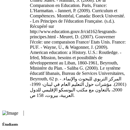
United States. - Hanhart, S. (2008). De la
Comparaison en Education. Paris, France:
L'Harmattan. - Jannert, P. (2009). Curriculum et
Compétences. Montréal, Canada: Boeck Université.
- Les Principes de l'éducation Française. (s.d.).
Récupéré sur
http://www.education.gouv.fr/cid162/lesgrands-
principes.html - Meuret, D. (2007). Gouverner
l'école: une comparaison France/ Etats Unis. France:
PUF. - Wayne, U., & Wagonner, J. (2009).
American education: a History. U.S.: Routledge. -
Irfed, Mission, besoins et possibilités de
développement au Liban, 1860-1961, Beyrouth,
Ministère du Plan. - Saliba G. (2000). Le système
éducatif libanais, Bureau de Services Universitaires,
Beyrouth, 62 p. - المركز التربوي للبحوث والإنماء.
(2001). مؤشرات حول التعليم العام في لبنان- 1999-
2000، بالتعاون مع مكتب اليونسكو الإقليمي للدول
العربية، بيروت، 158 ص.
Étudiants