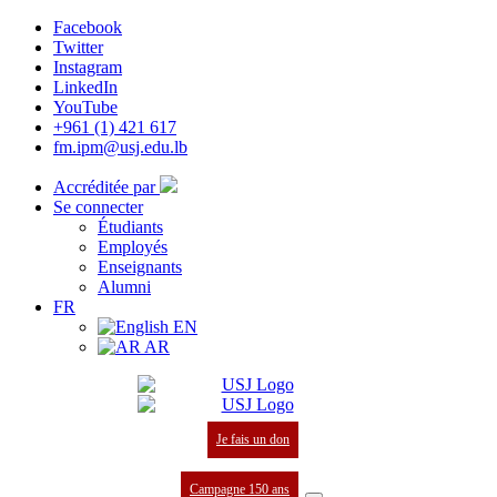
Facebook
Twitter
Instagram
LinkedIn
YouTube
+961 (1) 421 617
fm.ipm@usj.edu.lb
Accréditée par
Se connecter
Étudiants
Employés
Enseignants
Alumni
FR
EN
AR
Je fais un don
Campagne 150 ans