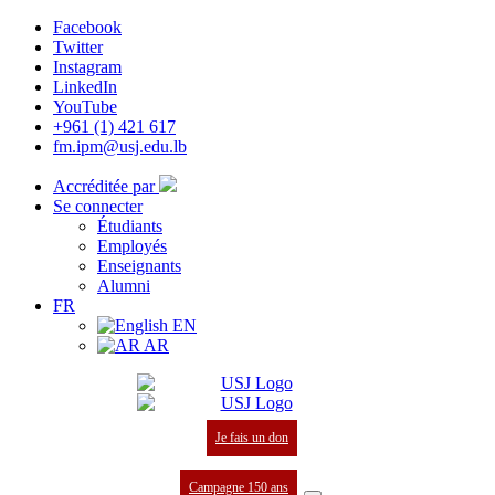
Facebook
Twitter
Instagram
LinkedIn
YouTube
+961 (1) 421 617
fm.ipm@usj.edu.lb
Accréditée par
Se connecter
Étudiants
Employés
Enseignants
Alumni
FR
EN
AR
Je fais un don
Campagne 150 ans