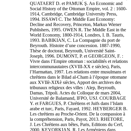
QUATAERT D. et PAMUK Ş. An Economic and
Social History of the Ottoman Empire, vol. 2 : 1600-
1914, Cambridge, Cambridge University Press,
1994. ISSAWI C. The Middle East Economy:
Decline and Recovery, Princeton, Markus Wiener
Publishers, 1995. OWEN R. The Middle East in the
World Economy, 1800-1914, Londres, I. B. Tauris,
1993. BABIKIAN, C. La Compagnie du port de
Beyrouth. Histoire d’une concession. 1887-1990,
Thèse de doctorat, Beyrouth, Université Saint-
Joseph, 1996. DUMONT, P. et GEORGEON, F. :
Vivre dans l’Empire ottoman : sociabilités et relations
intercommunautaires (XVIII-XX e siècles), Paris,
l’Harmattan, 1997. Les relations entre musulmans et
chrétiens dans le Bilad al-Cham à l’époque ottomane
aux XVIIè-XIXè siècles, Apport des archives des
tribunaux religieux des villes : Alep, Beyrouth,
Damas, Tripoli. Actes du Colloque de mars 2004,
Université de Balamand, IFPO, USJ. COURBAGE
Y. et FARGUES, P. Chrétiens et Juifs dans l’Islam
arabe et turc, Paris, Fayard, 1992. HEYBERGER B.
Les chrétiens au Proche-Orient. De la compassion à
la compréhension, Paris, Payot, 2013. RHETORE,
J. Les Chrétiens aux bêtes, Paris, Editions du Cerf,
2000. KEVORKIAN, R. Les Arméniens dans