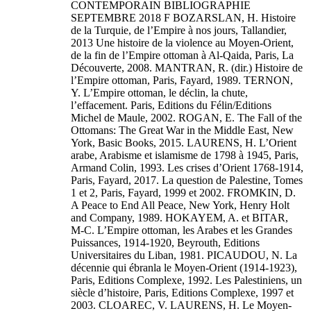
CONTEMPORAIN BIBLIOGRAPHIE
SEPTEMBRE 2018 F BOZARSLAN, H. Histoire
de la Turquie, de l’Empire à nos jours, Tallandier,
2013 Une histoire de la violence au Moyen-Orient,
de la fin de l’Empire ottoman à Al-Qaida, Paris, La
Découverte, 2008. MANTRAN, R. (dir.) Histoire de
l’Empire ottoman, Paris, Fayard, 1989. TERNON,
Y. L’Empire ottoman, le déclin, la chute,
l’effacement. Paris, Editions du Félin/Editions
Michel de Maule, 2002. ROGAN, E. The Fall of the
Ottomans: The Great War in the Middle East, New
York, Basic Books, 2015. LAURENS, H. L’Orient
arabe, Arabisme et islamisme de 1798 à 1945, Paris,
Armand Colin, 1993. Les crises d’Orient 1768-1914,
Paris, Fayard, 2017. La question de Palestine, Tomes
1 et 2, Paris, Fayard, 1999 et 2002. FROMKIN, D.
A Peace to End All Peace, New York, Henry Holt
and Company, 1989. HOKAYEM, A. et BITAR,
M-C. L’Empire ottoman, les Arabes et les Grandes
Puissances, 1914-1920, Beyrouth, Editions
Universitaires du Liban, 1981. PICAUDOU, N. La
décennie qui ébranla le Moyen-Orient (1914-1923),
Paris, Editions Complexe, 1992. Les Palestiniens, un
siècle d’histoire, Paris, Editions Complexe, 1997 et
2003. CLOAREC, V. LAURENS, H. Le Moyen-