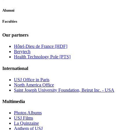
Alumni
Faculties
Our partners
Hôtel-Dieu de France [HDF]
Berytech
Health Technology Pole [PTS]
International
USJ Office in Paris
North America Office
Saint Joseph University Foundation, Beirut Inc. - USA
Multimedia
Photos Albums
USJ Films
La Quinzaine
Anthem of USJ