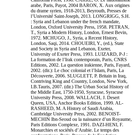
arabe, Paris, Payot, 2004 BARON, X. Aux origines
du drame syrien, 1918-2013, Beyrouth, Presses de
l’Université Saint-Joseph, 2013. LONGRIGG, S.H.
: Syria and Lebanon under the french mandate,
London, Oxford University Press, 1958. PETRAN,
T., Syria a Modern History, London, Ernest Bevin,
1972. MCHUGO, J., Syria, a Recent History,
London, Saqi, 2014. CHOUEIRI, Y., (ed.), State
and Society in Syria and Lebanon, Exeter,
University of Exeter Press, 1993. LUIZARD, P-J :
La formation de l’Irak contemporain, Paris, CNRS
Editions, 2002. La question irakienne, Paris, Fayard,
2002. (dir.): Le choc colonial et l’Islam, Paris, La
Découverte, 2006. SLUGLETT, P. Britain in Iraq,
Contriving King and Country, London, New York,
I.B.Tauris, 2007. (dir.) The Urban Social History of
the Middle East, 1750-1950, Syracuse, Syracuse
University Press, 2008. WALLACH, J. Desert
Queen, USA, Anchor Books Edition, 1999. AL-
RASHEED, M. A History of Saudi Arabia,
Cambridge University Press, 2002. BENOIST-
MECHIN Ibn-Seoud ou la naissance d’un Royaume,
Paris Editions Complexe, 1991. DAZI-HENI, F.
Monarchies et sociétés d’Arabie. Le temps des