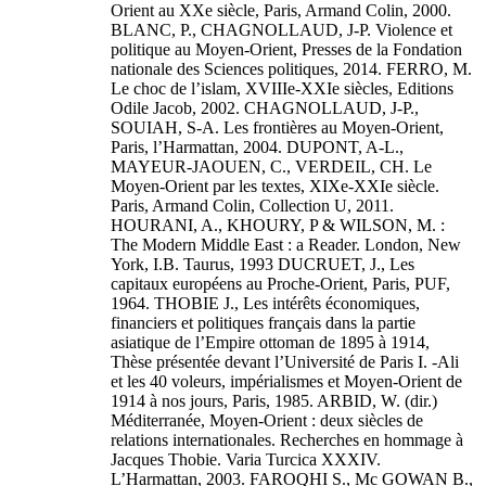
Orient au XXe siècle, Paris, Armand Colin, 2000.
BLANC, P., CHAGNOLLAUD, J-P. Violence et
politique au Moyen-Orient, Presses de la Fondation
nationale des Sciences politiques, 2014. FERRO, M.
Le choc de l’islam, XVIIIe-XXIe siècles, Editions
Odile Jacob, 2002. CHAGNOLLAUD, J-P.,
SOUIAH, S-A. Les frontières au Moyen-Orient,
Paris, l’Harmattan, 2004. DUPONT, A-L.,
MAYEUR-JAOUEN, C., VERDEIL, CH. Le
Moyen-Orient par les textes, XIXe-XXIe siècle.
Paris, Armand Colin, Collection U, 2011.
HOURANI, A., KHOURY, P & WILSON, M. :
The Modern Middle East : a Reader. London, New
York, I.B. Taurus, 1993 DUCRUET, J., Les
capitaux européens au Proche-Orient, Paris, PUF,
1964. THOBIE J., Les intérêts économiques,
financiers et politiques français dans la partie
asiatique de l’Empire ottoman de 1895 à 1914,
Thèse présentée devant l’Université de Paris I. -Ali
et les 40 voleurs, impérialismes et Moyen-Orient de
1914 à nos jours, Paris, 1985. ARBID, W. (dir.)
Méditerranée, Moyen-Orient : deux siècles de
relations internationales. Recherches en hommage à
Jacques Thobie. Varia Turcica XXXIV.
L’Harmattan, 2003. FAROQHI S., Mc GOWAN B.,