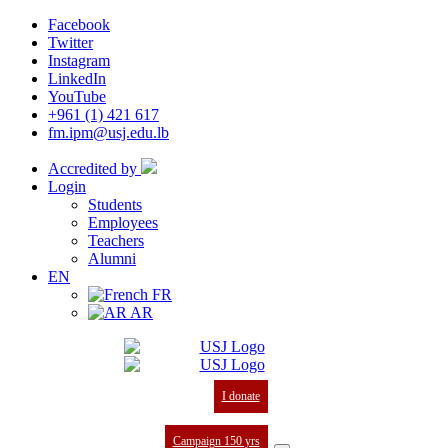
Facebook
Twitter
Instagram
LinkedIn
YouTube
+961 (1) 421 617
fm.ipm@usj.edu.lb
Accredited by
Login
Students
Employees
Teachers
Alumni
EN
FR
AR
I donate
Campaign 150 yrs