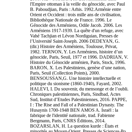
l'Empire ottoman à la veille du génocide, avec Paul
B. Paboudjian, Paris : Arhis. 1992.Arménie entre
Orient et Occident : trois mille ans de civilisation,
Bibliothèque Nationale de France. 1996. Le
Génocide des Arméniens, Odile Jacob. 2006. Les
Arméniens 1917-1939. La quête d'un refuge, avec
Vahé Tachjian et Lévon Nordiguian, Presses de
l’Université Saint-Joseph. 2006 DEDEYAN, G.
(dir.) Histoire des Arméniens, Toulouse, Privat,
1982. TERNON, Y. Les Arméniens, histoire d’un
génocide, Paris, Seuil, 1977 et 1996. DADRIAN, V.
Histoire du Génocide arménien, Paris, Stock, 1996.
BARON, X. Les Palestiniens, genèse d’une nation,
Paris, Seuil (Collection Points), 2000.
BENSOUSSAN,G. Une histoire intellectuelle et
politique du sionisme (1860-1940), Fayard, 2002.
HALEVI, I. Du souvenir, du mensonge et de l’oubli.
Chroniques palestiniennes, Paris, Sindbad, Actes
Sud, Institut d’Etudes Palestiniennes, 2016. PAPPE,
I : The Rise and Fall of a Palestinian Dynasty. The
Husaynis 1700-1948 BEN AMOS A. Israël : la
fabrique de l'identité nationale, trad. Fabienne
Bergmann, Paris, CNRS Éditions, 2014.
BOZARSLAN, H. La question kurde : États et
minorités au Moyen-Orient. Presses de Sciences-Po,