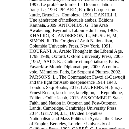
1997. Le problème kurde. La Documentation
française, 1993. PICARD, E. (dir.) La question
kurde, Bruxelles, Complexe, 1991. DAKHLI, L.
Une génération d’intellectuels arabes, Editions
Karthala, 2009. ANTONIUS, G. The Arab
Awakening, Beyrouth, Librairie du Liban, 1969.
KHALIDI, R., ANDERSON, L., MUSLIH, M.,
SIMON, R. The Origins of Arab Nationalism,
Columbia University Press, New York, 1991.
HOURANI, A. Arabic Thought in the Liberal Age,
1798-1939, Oxford, Oxford University Press, 2005
[1962]. SAID, E. : Culture et impérialisme, Paris,
Fayard/Le Monde Diplomatique, 2000. A contre-
voie, Mémoires. Paris, Le Serpent à Plumes, 2002.
PARSONS, L., The Commander: Fawzi al-Qawuqji
and the fight for Arab independence 1914-1948,
London, Saqi Books, 2017. LAURENS, H. (dir.) :
Ernest Renan, la science, la religion, la République,
Editions Odile Jacob, 2013. ANSCOMBE F. State,
Faith, and Nation in Ottoman and Post-Ottoman
Lands, Cambridge, Cambridge University Press,
2014. GELVIN, J.L., Divided Loyalties :
Nationalism and Mass Politics in Syria at the Close
of Empire, Berkeley, London : University of
California Press, 1998. CARRÉ, O. Le nationalisme