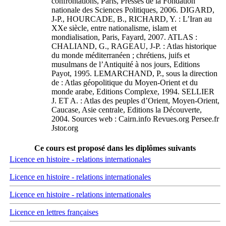
confrontations, Paris, Presses de la Fondation
nationale des Sciences Politiques, 2006. DIGARD,
J-P., HOURCADE, B., RICHARD, Y. : L’Iran au
XXe siècle, entre nationalisme, islam et
mondialisation, Paris, Fayard, 2007. ATLAS :
CHALIAND, G., RAGEAU, J-P. : Atlas historique
du monde méditerranéen ; chrétiens, juifs et
musulmans de l’Antiquité à nos jours, Editions
Payot, 1995. LEMARCHAND, P., sous la direction
de : Atlas géopolitique du Moyen-Orient et du
monde arabe, Editions Complexe, 1994. SELLIER
J. ET A. : Atlas des peuples d’Orient, Moyen-Orient,
Caucase, Asie centrale, Editions la Découverte,
2004. Sources web : Cairn.info Revues.org Persee.fr
Jstor.org
Ce cours est proposé dans les diplômes suivants
Licence en histoire - relations internationales
Licence en histoire - relations internationales
Licence en histoire - relations internationales
Licence en lettres françaises