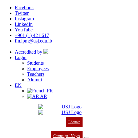
Facebook
Twitter
Instagram
LinkedIn
YouTube
+961 (1) 421 617
fm.ipm@usj.edu.lb
Accredited by
Login
Students
Employees
Teachers
Alumni
EN
FR
AR
I donate
Campaign 150 yrs