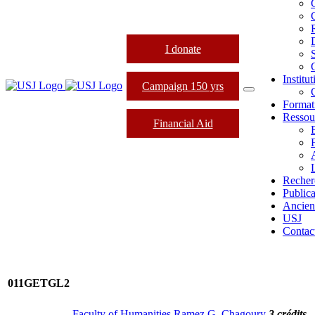
I donate
Institu
Campaign 150 yrs
Format
Ressou
Financial Aid
L
Recher
Publica
Ancien
USJ
Contac
011GETGL2
Faculty of Humanities Ramez G. Chagoury
3 crédits