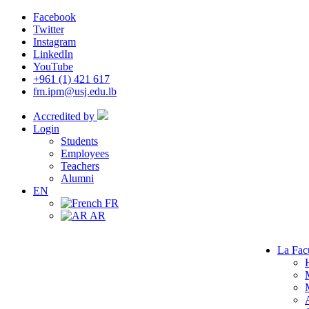
Facebook
Twitter
Instagram
LinkedIn
YouTube
+961 (1) 421 617
fm.ipm@usj.edu.lb
Accredited by
Login
Students
Employees
Teachers
Alumni
EN
FR
AR
La Fac