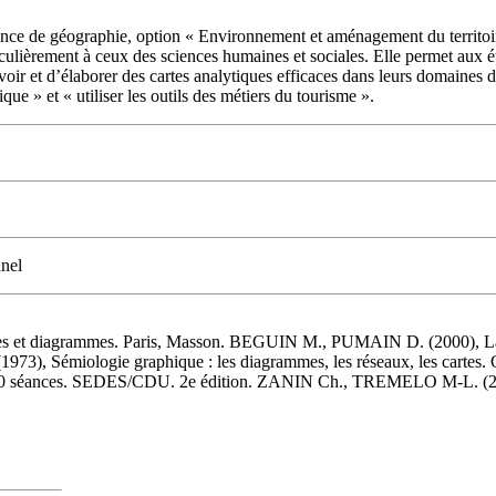
cence de géographie, option « Environnement et aménagement du territoir
ticulièrement à ceux des sciences humaines et sociales. Elle permet aux é
oir et d’élaborer des cartes analytiques efficaces dans leurs domaines 
que » et « utiliser les outils des métiers du tourisme ».
nnel
s et diagrammes. Paris, Masson. BEGUIN M., PUMAIN D. (2000), La re
1973), Sémiologie graphique : les diagrammes, les réseaux, les cartes. 
0 séances. SEDES/CDU. 2e édition. ZANIN Ch., TREMELO M-L. (2003), S