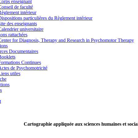
Corps enseignant
Conseil de faculté
Règlement intérieur
Dispositions particulières du Règlement intérieur
Site des enseignants
Calendrier universitaire
tions rattachées
Center for Diagnosis, Therapy and Research in Psychomotor Therapy
ions
rces Documentaires
Booklets
Formations Continues
Actes de Psychomotricité
iens utiles
che
tions
s
t
Cartographie appliquée aux sciences humaines et socia