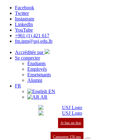
Facebook
Twitter
Instagram
LinkedIn
YouTube
+961 (1) 421 617
fm.ipm@usj.edu.lb
Accréditée par
Se connecter
Étudiants
Employés
Enseignants
Alumni
FR
EN
AR
Je fais un don
Campagne 150 ans